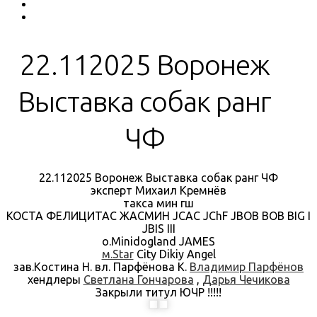
22.112025 Воронеж
Выставка собак ранг
ЧФ
22.112025 Воронеж Выставка собак ранг ЧФ
эксперт Михаил Кремнёв
такса мин гш
КОСТА ФЕЛИЦИТАС ЖАСМИН JCAC JChF JBOB BOB BIG I
JBIS III
о.Minidogland JAMES
м.Star
City Dikiy Angel
зав.Костина Н. вл. Парфёнова К.
Владимир Парфёнов
хендлеры
Светлана Гончарова
,
Дарья Чечикова
Закрыли титул ЮЧР !!!!!