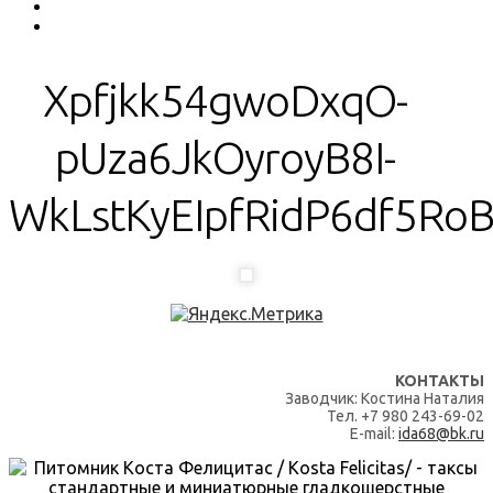
Xpfjkk54gwoDxqO-
pUza6JkOyroyB8I-
WkLstKyEIpfRidP6df5Ro
КОНТАКТЫ
Заводчик: Костина Наталия
Тел. +7 980 243-69-02
E-mail:
ida68@bk.ru