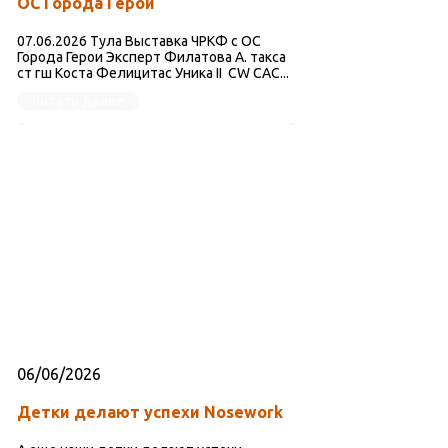
ОС Города Герои
07.06.2026 Тула Выставка ЧРКФ с ОС
Города Герои Эксперт Филатова А. такса
ст гш Коста Фелицитас Уника II CW CAC...
Читать далее
06/06/2026
Детки делают успехи Nosework