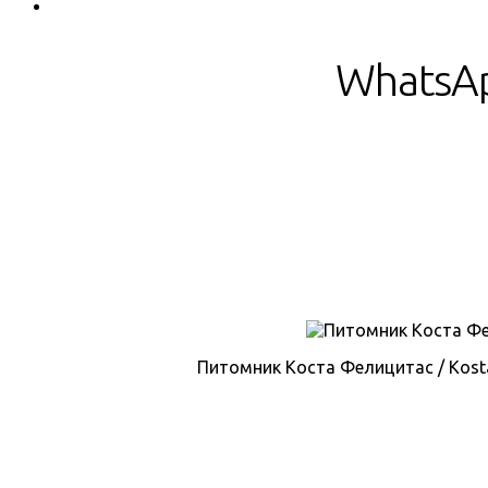
WhatsAp
Питомник Коста Фелицитас / Kosta