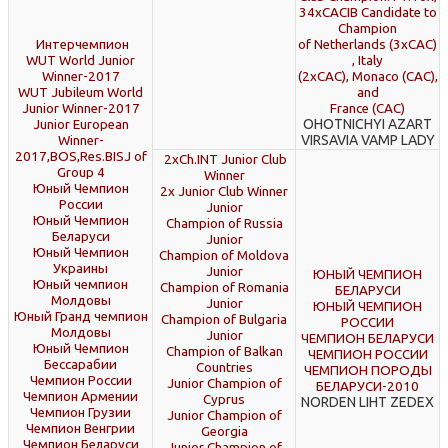
34хCACIB Candidate to
Champion
Интерчемпион
of Netherlands (3хСАС)
WUT World Junior
, Italy
Winner-2017
(2хСАС), Monaco (САС),
WUT Jubileum World
and
Junior Winner-2017
France (САС)
OHOTNICHYI AZART
Junior European
VIRSAVIA VAMP LADY
Winner-
2017,BOS,Res.BISJ of
2xCh.INT Junior Club
Group 4
Winner
Юный Чемпион
2х Junior Club Winner
России
Junior
Юный Чемпион
Champion of Russia
Беларуси
Junior
Юный Чемпион
Champion of Moldova
Украины
Junior
ЮНЫЙ ЧЕМПИОН
Юный чемпион
Champion of Romania
БЕЛАРУСИ
Молдовы
Junior
ЮНЫЙ ЧЕМПИОН
Юный Гранд чемпион
Champion of Bulgaria
РОССИИ
Молдовы
Junior
ЧЕМПИОН БЕЛАРУСИ
Юный Чемпион
Champion of Balkan
ЧЕМПИОН РОССИИ
Бессарабии
Countries
ЧЕМПИОН ПОРОДЫ
Чемпион России
Junior Champion of
БЕЛАРУСИ-2010
Чемпион Армении
Cyprus
NORDEN LIHT ZEDEX
Чемпион Грузии
Junior Champion of
Чемпион Венгрии
Georgia
Чемпион Беларуси
Junior Champion of