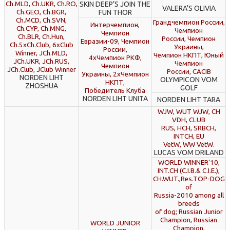
Ch.MLD, Ch.UKR, Ch.RO,
SKIN DEEP’S JOIN THE
VALERA’S OLIVIA
Ch.GEO, Ch.BGR,
FUN THOR
Ch.MCD, Ch.SVN,
Грандчемпион России,
Интерчемпион,
Ch.CYP, Ch.MNG,
Чемпион
Чемпион
Ch.BLR, Ch.Hun,
России, Чемпион
Евразии-09, Чемпион
Ch.5хCh.Сlub, 6хClub
Украины,
России,
Winner, JCh.MLD,
Чемпион НКПТ, Юный
4хЧемпион РКФ,
JCh.UKR, JCh.RUS,
Чемпион
Чемпион
JCh.Сlub, JClub Winner
России, CACIB
Украины, 2хЧемпион
NORDEN LIHT
OLYMPICON VOM
НКПТ,
ZHOSHUA
GOLF
Победитель Клуба
NORDEN LIHT UNITA
NORDEN LIHT TARA
WJW, WUT WJW, CH
VDH, CLUB
RUS, HCH, SRBCH,
INTCH, EU
VetW, WW VetW.
LUCAS VOM DRILAND
WORLD WINNER’10,
INT.CH (C.I.B.& C.I.E.),
CH.WUT.,Res.TOP-DOG
of
Russia-2010 among all
breeds
of dog; Russian Junior
Champion, Russian
WORLD JUNIOR
Champion,