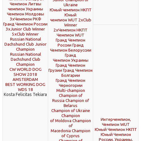
Чемпион Литвы
Ukraine
чемпион Украины
Юный чемпион НКПТ
Чемпион Молдовы
Юный
3хЧемпион РКФ
чемпион WUT 2хClub
Гранд Чемпион России
Winner
3хJunior Club Winner
2хЧемпион НКПТ
5хClub Winner
Чемпион WUT
Russian National
Гранд Чемпион
Dachshund Club Junior
России Гранд
Champion
Чемпион Белоруссии
Russian National
Гранд
Dachshund Club
Чемпион Украины
Champion
Гранд Чемпион
CW WORLD DOG
Грузии Гранд Чемпион
SHOW 2018
Болгарии
AMSTERDAM
Гранд Чемпион
BEST WORKING DOG
Черногории
WDS 18
Multi-champion
Kosta Felicitas Tekiara
Champion of
Russia Champion of
Belarus
Champion of Ukraine
Champion
Интерчемпион,
of Moldova Champion
Чемпион WUT
of
Юный Чемпион НКПТ
Macedonia Champion
Юный Чемпион
of Cyprus
России, Украины,
Champion of