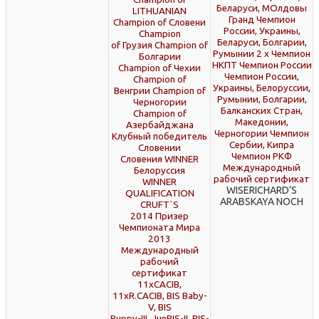
Беларуси, МОлдовы
LITHUANIAN
Гранд Чемпион
Champion of Словени
России, Украины,
Champion
Беларуси, Болгарии,
of Грузия Champion of
Румынии 2 x Чемпион
Болгарии
НКПТ Чемпион России
Champion of Чехии
Чемпион России,
Champion of
Украины, Белоруссии,
Венгрии Champion of
Румынии, Болгарии,
Черногории
Балканских Стран,
Champion of
Македонии,
Азербайджана
Черногории Чемпион
Клубный победитель
Сербии, Кипра
Словении
Чемпион РКФ
Словения WINNER
Международный
Белоруссия
рабочий сертификат
WINNER
WISERICHARD’S
QUALIFICATION
ARABSKAYA NOCH
CRUFT`S
2014 Призер
Чемпионата Мира
2013
Международный
рабочий
сертификат
11xCACIB,
11xR.CACIB, BIS Baby-
V, BIS
Puppy-III, JunBIS-II, BIS-