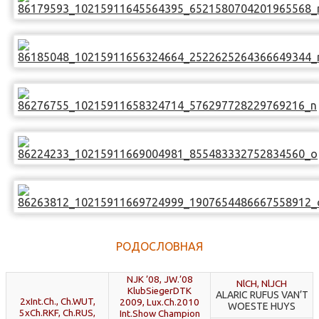
РОДОСЛОВНАЯ
NJK ’08, JW.’08
NlCH, NlJCH
KlubSiegerDTK
ALARIC RUFUS VAN’T
2хInt.Ch., Ch.WUT,
2009, Lux.Ch.2010
WOESTE HUYS
5xCh.RKF, Ch.RUS,
Int.Show Champion