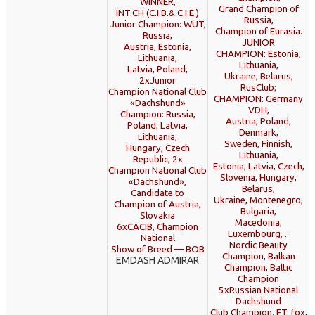
WINNER,
Grand Champion of
INT.CH (C.I.B.& C.I.E.)
Russia,
Junior Champion: WUT,
Champion of Eurasia.
Russia,
JUNIOR
Austria, Estonia,
CHAMPION: Estonia,
Lithuania,
Lithuania,
Latvia, Poland,
Ukraine, Belarus,
2хJunior
RusClub;
Champion National Club
CHAMPION: Germany
«Dachshund»
VDH,
Champion: Russia,
Austria, Poland,
Poland, Latvia,
Denmark,
Lithuania,
Sweden, Finnish,
Hungary, Czech
Lithuania,
Republic, 2х
Estonia, Latvia, Czech,
Champion National Club
Slovenia, Hungary,
«Dachshund»,
Belarus,
Candidate to
Ukraine, Montenegro,
Champion of Austria,
Bulgaria,
Slovakia
Macedonia,
6xCACIB, Champion
Luxembourg, ..
National
Nordic Beauty
Show of Breed — BOB
Champion, Balkan
EMDASH ADMIRAR
Champion, Baltic
Champion
5хRussian National
Dachshund
Club Champion. FT: fox,