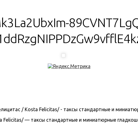
k3La2UbxIm-89CVNT7Lg
1ddRzgNIPPDzGw9vfflE4
 Felicitas/ — таксы стандартные и миниатюрные гладкошерс