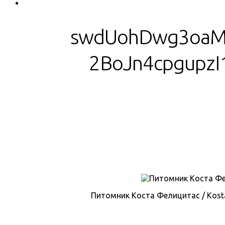
swdUohDwg3oaM
2BoJn4cpgupzI
Питомник Коста Фелицитас / Kosta