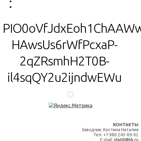
PIO0oVfJdxEoh1ChAAW
HAwsUs6rWfPcxaP-
2qZRsmhH2T0B-
il4sqQY2u2ijndwEWu
КОНТАКТЫ
Заводчик: Костина Наталия
Тел. +7 980 243-69-02
E-mail:
ida68@bk.ru