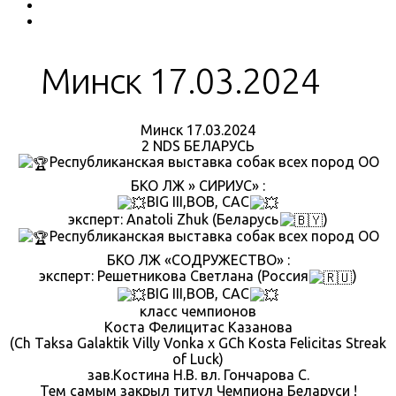
Минск 17.03.2024
Минск 17.03.2024
2 NDS БЕЛАРУСЬ
Республиканская выставка собак всех пород ОО
БКО ЛЖ » СИРИУС» :
BIG III,BOB, CAC
эксперт: Anatoli Zhuk (Беларусь
)
Республиканская выставка собак всех пород ОО
БКО ЛЖ «СОДРУЖЕСТВО» :
эксперт: Решетникова Светлана (Россия
)
BIG III,BOB, CAC
класс чемпионов
Коста Фелицитас Казанова
(Ch Taksa Galaktik Villy Vonka х GCh Kosta Felicitas Streak
of Luck)
зав.Костина Н.В. вл. Гончарова С.
Тем самым закрыл титул Чемпиона Беларуси !