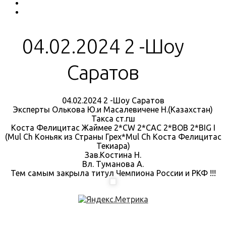
04.02.2024 2 -Шоу
Саратов
04.02.2024 2 -Шоу Саратов
Эксперты Олькова Ю.и Масалевичене Н.(Казахстан)
Такса ст.гш
Коста Фелицитас Жаймее 2*CW 2*CAC 2*BOB 2*BIG I
(Mul Ch Коньяк из Страны Грех*Mul Ch Коста Фелицитас
Текиара)
Зав.Костина Н.
Вл. Туманова А.
Тем самым закрыла титул Чемпиона России и РКФ !!!