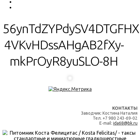
56ynTdZYPdySV4DTGFHX
4VKvHDssAHgAB2fXy-
mkPrOyR8yuSLO-8H
КОНТАКТЫ
Заводчик: Костина Наталия
Тел. +7 980 243-69-02
E-mail:
ida68@bk.ru