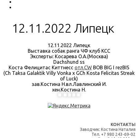
12.11.2022 Липецк
12.11.2022 Липецк
Выставка собак ранга ЧФ клуб КСС
Эксперты: Косарева О.А.(Москва)
Dachshund ss
Коста Фелицитас Киттнесс
отл.CW
BOB BIG I rezBIS
(Ch Taksa Galaktik Villy Vonka х GCh Kosta Felicitas Streak
of Luck)
зав.Костина Н.вл.Лавлинский И.
хен.Костина Н.
КОНТАКТЫ
Заводчик: Костина Наталия
Тел. +7 980 243-69-02