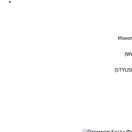
Моноп
(WW
(STYLI