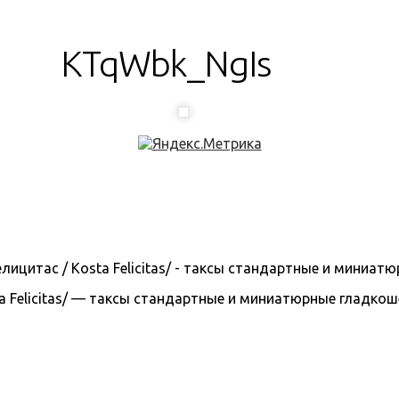
KTqWbk_NgIs
 Felicitas/ — таксы стандартные и миниатюрные гладкошерс