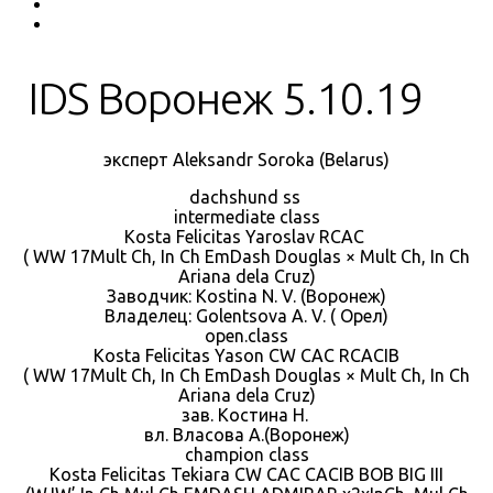
IDS Воронеж 5.10.19
эксперт Aleksandr Soroka (Belarus)
dachshund ss
intermediate class
Kosta Felicitas Yaroslav RCAC
( WW 17Mult Ch, In Ch EmDash Douglas × Mult Ch, In Ch
Ariana dela Cruz)
Заводчик: Kostina N. V. (Воронеж)
Владелец: Golentsova A. V. ( Орел)
open.class
Kosta Felicitas Yason CW CAC RCACIB
( WW 17Mult Ch, In Ch EmDash Douglas × Mult Ch, In Ch
Ariana dela Cruz)
зав. Костина Н.
вл. Власова А.(Воронеж)
champion class
Kosta Felicitas Tekiara CW CAC CACIB BOB BIG III