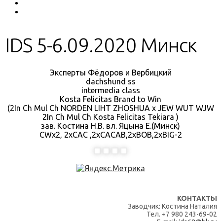
IDS 5-6.09.2020 Минск
Эксперты Фёдоров и Вербицкий
dachshund ss
intermedia class
Kosta Felicitas Brand to Win
(2In Ch Mul Ch NORDEN LIHT ZHOSHUA х JEW WUT WJW
2In Ch Mul Ch Kosta Felicitas Tekiara )
зав. Костина Н.В. вл. Яцына Е.(Минск)
СWx2, 2хCAC ,2xCACAB,2xBOB,2xBIG-2
КОНТАКТЫ
Заводчик: Костина Наталия
Тел. +7 980 243-69-02