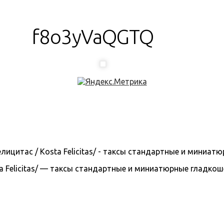
f8o3yVaQGTQ
 Felicitas/ — таксы стандартные и миниатюрные гладкошерс